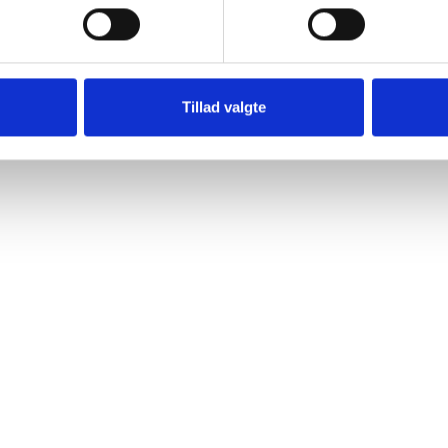
Ja
Nej
Tillad valgte