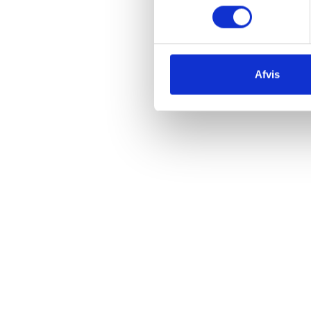
Mest solgte
Afvis