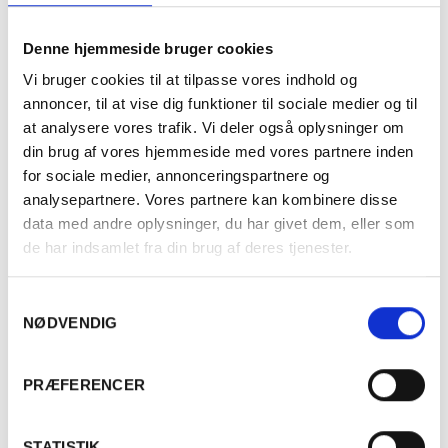
Denne hjemmeside bruger cookies
Vi bruger cookies til at tilpasse vores indhold og
annoncer, til at vise dig funktioner til sociale medier og til
at analysere vores trafik. Vi deler også oplysninger om
Om vingården Weingut 
din brug af vores hjemmeside med vores partnere inden
Stadt Krems
for sociale medier, annonceringspartnere og
analysepartnere. Vores partnere kan kombinere disse
Weingut Stadt Krems ligger i Niederösterreich i Kremstal-
data med andre oplysninger, du har givet dem, eller som
distriktet lige ned til Donau-floden. Husets historie er unik 
de har indsamlet fra din brug af deres tjenester.
ved at byen ejer vingården og altid har gjort det.
Samtykkevalg
Hertug Leopold stiftede i 1210 et offentligt hospital i byen
NØDVENDIG
Krems og gav det nogle vinmarker som indtægtskilde.
Er du fyldt 18 år?
Borggreve Dachsberg gav yderligere marker til byen i
1452. Det er stadig disse 31 ha. i alt, Stadt Krems laver vin
PRÆFERENCER
fra. Indtil 1744 lå kælderen Under det 1000 år gamle
rådhus på torvet i Krems. Den flyttede så til Kristi
Ja
Nej
STATISTIK