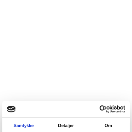
Krems, Niederösterreich
Meget delikat og autentisk Grüner Veltliner med aromaer,
der minder om grønne bananer, grape og abrikos krydret
med det typiske “Veltliner hvid peber”, blomster og timian.
Vinen er fyldigere end den almindelige Grüner Veltliner og
har en lang, mineralsk afslutning. Den er fin til asiatisk mad
og retter med pasta, skinke og kylling. Mosten gærer helt i
ståltank. 1,3 g. restsukker: tør men rund. Udvikler sig
mindst 5-6 år. Druerne kommer fra de bølgende marker
Weinzierlberg, Wachtberg og Kerschbaum, der ligger nord
for Krems by. Her blander et varmt tempereret klima sig
med den køligere luft, der strømmer gennem markerne og
sikrer optimale modningsforhold til druerne.
Find vinen her
Samtykke
Detaljer
Om