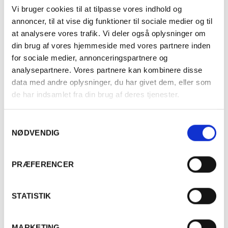
Vi bruger cookies til at tilpasse vores indhold og
annoncer, til at vise dig funktioner til sociale medier og til
at analysere vores trafik. Vi deler også oplysninger om
din brug af vores hjemmeside med vores partnere inden
for sociale medier, annonceringspartnere og
analysepartnere. Vores partnere kan kombinere disse
data med andre oplysninger, du har givet dem, eller som
de har indsamlet fra din brug af deres tjenester.
Samtykkevalg
NØDVENDIG
Er du fyldt 18 år?
Etableret 1956
– leverandør
PRÆFERENCER
af vinoplevelser til
Ja
Nej
STATISTIK
restauranter, virksomheder
og private
MARKETING