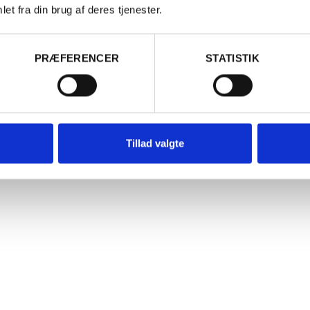
et fra din brug af deres tjenester.
Er du fyldt 18 år?
Læg i kurv
PRÆFERENCER
STATISTIK
Ja
Nej
Tillad valgte