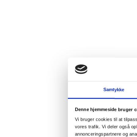
Samtykke
ØSTRIG
2024 Riesling, Domäne Krems,
Niederösterreich
Denne hjemmeside bruger c
Vi bruger cookies til at tilpas
115,00
kr.
PR. STK. V. KØB AF 6
vores trafik. Vi deler også 
160,00
kr.
PR. STK.
annonceringspartnere og anal