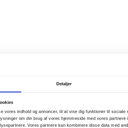
Detaljer
ØSTRIG
2025 Grüner Veltliner, Domäne Krems,
Niederösterreich
ookies
se vores indhold og annoncer, til at vise dig funktioner til sociale
95,00
kr.
PR. STK. V. KØB AF 6
oplysninger om din brug af vores hjemmeside med vores partnere i
135,00
kr.
PR. STK.
ysepartnere. Vores partnere kan kombinere disse data med andr