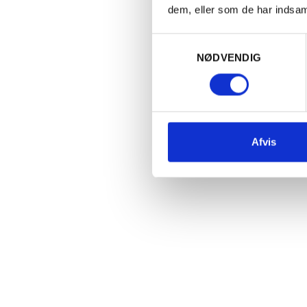
dem, eller som de har indsaml
Læg i kurv
Samtykkevalg
NØDVENDIG
Afvis