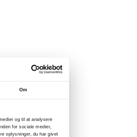
Om
ØSTRIG
2025 Grüner Veltliner Krems Kremstal,
Weingut Stadt Krems
 medier og til at analysere
180,00
kr.
PR. STK.
nden for sociale medier,
e oplysninger, du har givet