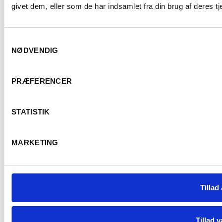
givet dem, eller som de har indsamlet fra din brug af deres tj
Samtykkevalg
NØDVENDIG
Trustpilot
PRÆFERENCER
Er du fyld
All Contents © Copyright. Erik Sørensen Vin 2026. All Rights Reserved.
STATISTIK
Ja
MARKETING
Tillad 
Tillad v