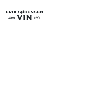
24. FEBRUAR 2019
OM ERIK SØRENSEN VIN
Mød Anne-Sofie
fra St.
Kongensgade