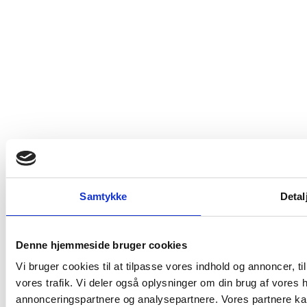
Om os
Samtykke
Detal
Nyhedsbrev
Data- og privatlivspolitik
Denne hjemmeside bruger cookies
Handelsbetingelser
Leveringsbetingelser
Vi bruger cookies til at tilpasse vores indhold og annoncer, til 
vores trafik. Vi deler også oplysninger om din brug af vores
Fortrydelsesret
annonceringspartnere og analysepartnere. Vores partnere ka
Ledige stillinger