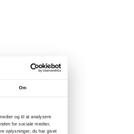
Pierre Amadieu Cru du Rhône
WineEnthusiast
93 / 100
JamesSuckling
93 / 100
175,00
kr.
PR. STK. V. KØB AF 3
255,00
kr.
PR. STK.
Læg i kurv
Om
 medier og til at analysere
nden for sociale medier,
e oplysninger, du har givet