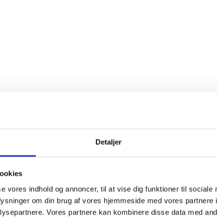
Domaine Henry Fuchs
Vinavisen
Decanter
90 / 100
175,00
kr.
TILBUDPRIS
240,00
kr.
NORMALPRIS
Læg i kurv
Detaljer
ookies
se vores indhold og annoncer, til at vise dig funktioner til sociale
oplysninger om din brug af vores hjemmeside med vores partnere i
ysepartnere. Vores partnere kan kombinere disse data med andr