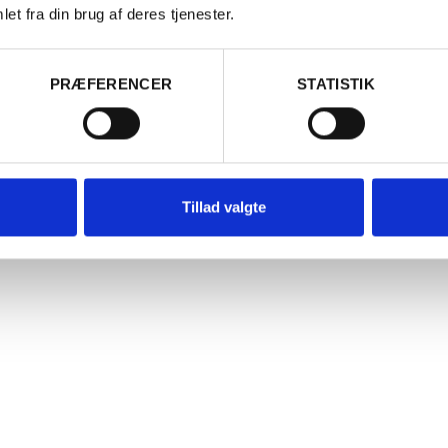
et fra din brug af deres tjenester.
Er du fyldt 18 år?
SPAR 30%
t.o.m. 31/08
PRÆFERENCER
STATISTIK
Ja
Nej
Tillad valgte
ITALIEN
2019 Brunello di Montalcino DOCG, Col