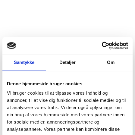
Vil du dele dine vinoplevelser
med os?
Samtykke
Detaljer
Om
Kom med bag om kulissen hos Erik Sørensen Vin på
Instagram. Vi vil elske, hvis du vil dele dine vinoplevelser
fra Branchesmagningen med os. Brug hashtag
Denne hjemmeside bruger cookies
#eriksørensenvin @eriksorensenvin.dk
Vi bruger cookies til at tilpasse vores indhold og
annoncer, til at vise dig funktioner til sociale medier og til
at analysere vores trafik. Vi deler også oplysninger om
din brug af vores hjemmeside med vores partnere inden
for sociale medier, annonceringspartnere og
analysepartnere. Vores partnere kan kombinere disse