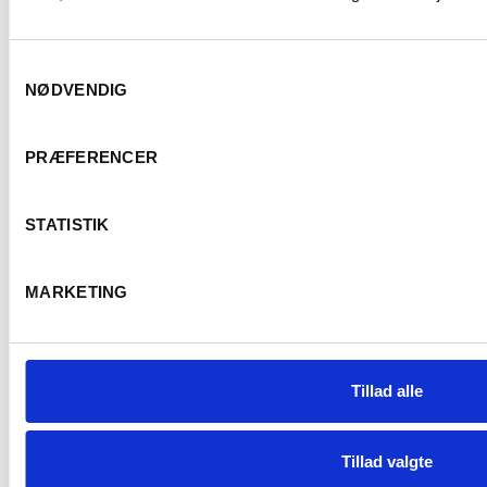
SPAR 30%
t.o.m. 31/08
Samtykkevalg
NØDVENDIG
Er du fyldt 18 år
PRÆFERENCER
STATISTIK
Ja
Nej
MARKETING
FRANKRIG
Tillad alle
2023 La Source Blanc, Côtes du Rhône,
Mourchon
Tillad valgte