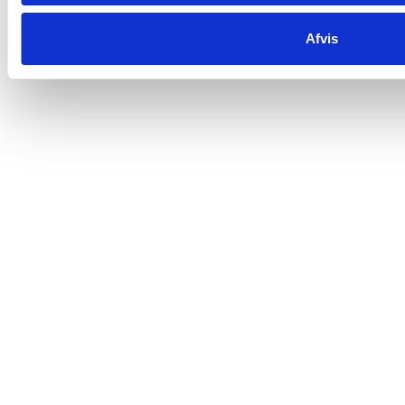
115,00
kr.
PR. STK. V. KØB AF 3
165,00
kr.
PR. STK.
Afvis
Læg i kurv