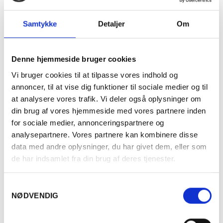
Samtykke
Detaljer
Om
Denne hjemmeside bruger cookies
Vi bruger cookies til at tilpasse vores indhold og
annoncer, til at vise dig funktioner til sociale medier og til
at analysere vores trafik. Vi deler også oplysninger om
din brug af vores hjemmeside med vores partnere inden
for sociale medier, annonceringspartnere og
analysepartnere. Vores partnere kan kombinere disse
data med andre oplysninger, du har givet dem, eller som
de har indsamlet fra din brug af deres tjenester.
FRANKRIG
Samtykkevalg
NØDVENDIG
2024 Gevrey-Chambertin,
Er du fyldt 18 år?
Combes Bas Gautheron D'Anost