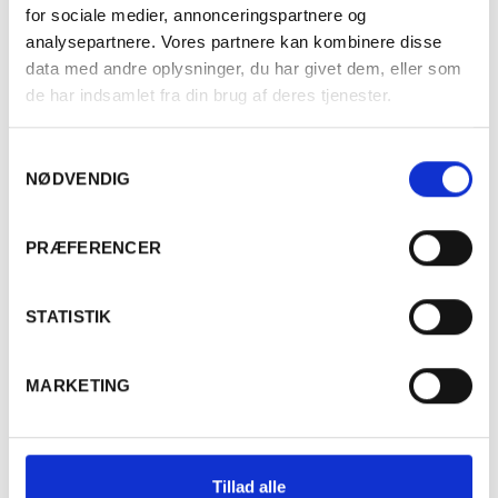
230,00
kr.
PR. STK.
for sociale medier, annonceringspartnere og
analysepartnere. Vores partnere kan kombinere disse
data med andre oplysninger, du har givet dem, eller som
de har indsamlet fra din brug af deres tjenester.
Læg i kurv
Samtykkevalg
NØDVENDIG
Er du fyldt 18 år?
PRÆFERENCER
Ja
Nej
STATISTIK
Kontakt os
MARKETING
Erik Sørensen Vin A/S
+45 43 46 99 00
kundeservice@eriksorensenvin.dk
Tillad alle