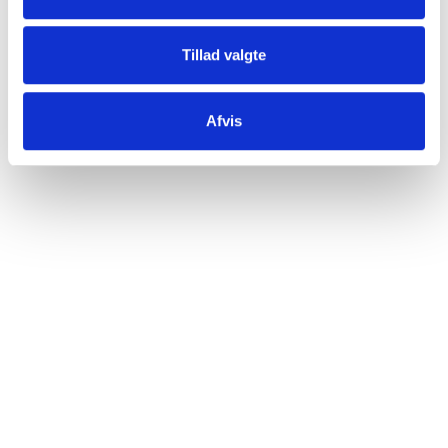
Tillad valgte
Adm. & lager
Afvis
Fredensborg Kongevej 57
2980 Kokkedal
+45 43 46 99 00
CVR. 21786497
Kontor
Stensbjergvej 7, 2. th
4600 Køge
+45 43 46 99 00