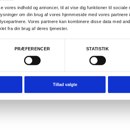
se vores indhold og annoncer, til at vise dig funktioner til sociale
oplysninger om din brug af vores hjemmeside med vores partnere i
ysepartnere. Vores partnere kan kombinere disse data med andr
et fra din brug af deres tjenester.
Er du fyldt 18 år?
PRÆFERENCER
STATISTIK
Ja
Nej
ANKRIG
FRANKRIG
023 La Source Blanc, Côtes du
2021 Châte
Tillad valgte
hône, Mourchon
Mourchon, 
445,00
kr.
mesSuckling
90 / 100
15,00
kr.
PR. STK. V. KØB AF 3
65,00
kr.
PR. STK.