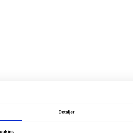
Detaljer
Køb 3 stk.
SPAR 30%
t.o.m. 31/08
ookies