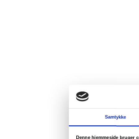
Relaterede produkter
Samtykke
Køb 6 stk.
SPAR 32%
t.o.m. 31/08
Denne hjemmeside bruger c