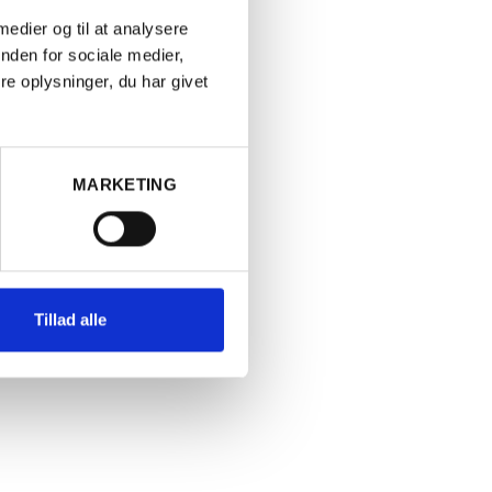
 medier og til at analysere
nden for sociale medier,
e oplysninger, du har givet
MARKETING
FRANKRIG
auneuf-du-Pape,
2020 Châteauneuf-d
Tillad alle
Rhône
Mourchon, Rhône
PR. STK.
WineSpectator
Jeb Dunnuck