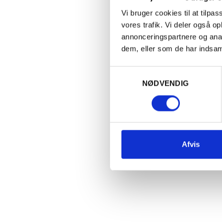
Vi bruger cookies til at tilpas
vores trafik. Vi deler også 
annonceringspartnere og anal
dem, eller som de har indsaml
Samtykkevalg
NØDVENDIG
FRANKRIG
FR
2023 Ventoux, La Claretière,
2
Afvis
Pierre Amadieu, Rhône AOC
R
95,00
kr.
PR. STK. V. KØB AF 6
Ja
140,00
kr.
PR. STK.
1
1