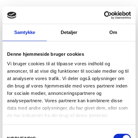
Hvad indeholder min kasse fra Vinskolen?
Hvad er værdien af vinene i min kasse?
Samtykke
Detaljer
Om
Denne hjemmeside bruger cookies
Hvad er forskellen på niveau 1, niveau 2 og niveau 3?
Vi bruger cookies til at tilpasse vores indhold og
annoncer, til at vise dig funktioner til sociale medier og til
at analysere vores trafik. Vi deler også oplysninger om
Hvor tit får jeg min kasse fra Vinskolen?
din brug af vores hjemmeside med vores partnere inden
for sociale medier, annonceringspartnere og
analysepartnere. Vores partnere kan kombinere disse
Skal jeg betale fragt for min kasse fra Vinskolen?
data med andre oplysninger, du har givet dem, eller som
de har indsamlet fra din brug af deres tjenester.
Hvem leverer min kasse fra Vinskolen?
Samtykkevalg