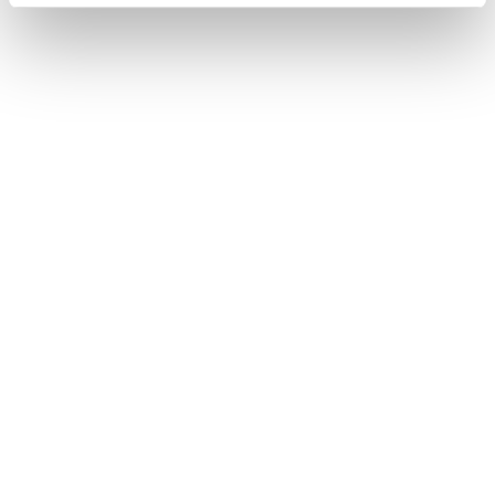
Bliv medlem af Vinskolen,
lær om vin og få flere
gode vinoplevelser
499,00
kr.
PR. MÅNED
MIN. KR. 998,- MED 1 MÅNEDS BINDING. KAN OPSIGES MED EN
MÅNEDS VARSEL TIL UDGANGEN AF EN MÅNED.
Tilmeld dig Vinskolen