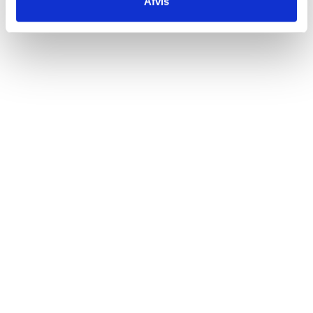
Afvis
Bliv medlem af Vinskolen,
lær om vin og få flere
gode vinoplevelser
499,00
kr.
PR. MÅNED
MIN. KR. 998,- MED 1 MÅNEDS BINDING. KAN OPSIGES MED EN
MÅNEDS VARSEL TIL UDGANGEN AF EN MÅNED.
Tilmeld dig Vinskolen