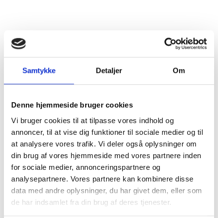
Hvilket tema indeholder min første kasse?
Hvad indeholder min kasse fra Vinskolen?
Samtykke
Detaljer
Om
Hvad er værdien af vinene i min kasse?
Denne hjemmeside bruger cookies
Vi bruger cookies til at tilpasse vores indhold og
Hvad er forskellen på niveau 1, niveau 2 og niveau 3?
annoncer, til at vise dig funktioner til sociale medier og til
at analysere vores trafik. Vi deler også oplysninger om
din brug af vores hjemmeside med vores partnere inden
Hvor tit får jeg min kasse fra Vinskolen?
for sociale medier, annonceringspartnere og
analysepartnere. Vores partnere kan kombinere disse
data med andre oplysninger, du har givet dem, eller som
Skal jeg betale fragt for min kasse fra Vinskolen?
de har indsamlet fra din brug af deres tjenester.