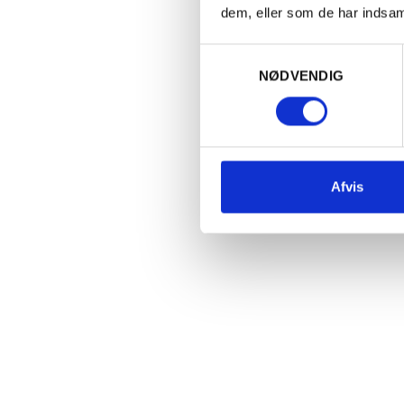
Tilmeld dig Vins
dem, eller som de har indsaml
Samtykkevalg
NØDVENDIG
Afvis
Hvordan fungerer Vin