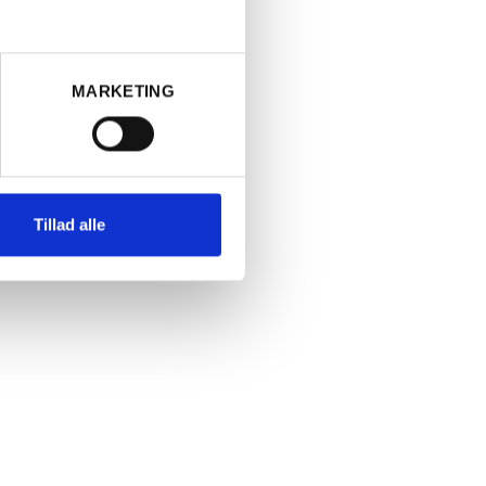
nd
MARKETING
Tillad alle
n