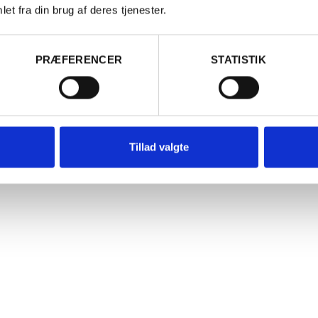
Log i
kolen
et fra din brug af deres tjenester.
Er du fyldt 18 år?
PRÆFERENCER
STATISTIK
Ja
Nej
Tillad valgte
OFTE STILLEDE SPØRGSMÅL
Værd at vide om Vinskole
skolen?