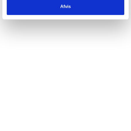
måneds tema, for at forstå det næste tema. Hver
Afvis
måned modtager du en kasse med 3 flasker vin og
læringsmateriale, så du kan læse og smage
derhjemme, når det bedst passer dig. Når du har
været med i 12 betalende måneder, stiger du i niveau.
Hvornår modtager jeg min første kasse?
Hvilket tema indeholder min første kasse?
Hvad indeholder min kasse fra Vinskolen?
Hvad er forskellen på niveau 1, niveau 2 og niveau 3?