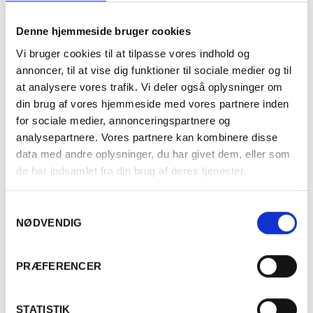
Denne hjemmeside bruger cookies
Vi bruger cookies til at tilpasse vores indhold og
annoncer, til at vise dig funktioner til sociale medier og til
at analysere vores trafik. Vi deler også oplysninger om
din brug af vores hjemmeside med vores partnere inden
for sociale medier, annonceringspartnere og
analysepartnere. Vores partnere kan kombinere disse
data med andre oplysninger, du har givet dem, eller som
de har indsamlet fra din brug af deres tjenester.
ITALIEN
2019 Brunello di Montalcino, DOCG,
Samtykkevalg
Tenuta Celestino Pecci
NØDVENDIG
Er du fyldt 18 år?
350,00
kr.
TILBUDPRIS
PRÆFERENCER
495,00
kr.
NORMALPRIS
Ja
Nej
STATISTIK