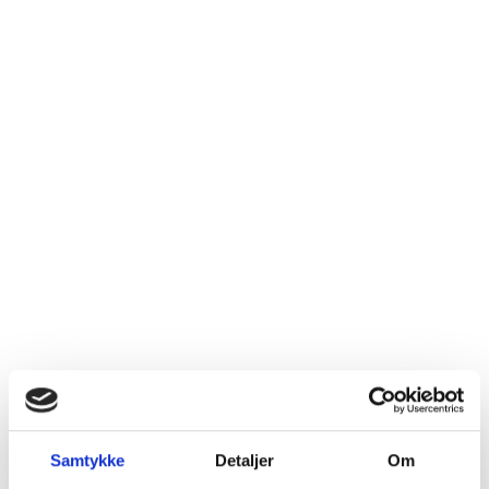
fadlagringskrav, men stadig kun laves på Sangiovese. Det
har også vist sig at højne kvaliteten af Brunello-vinen, da
Produkter fra
Celestino
der er en mulighed for at deklassere partier af vin, der ikke
Pecci
lever op til de høje krav til- og priser på hovedvinen. Det
giver også forbrugerne mulighed for en billigere vin, der
har stilen men er mere frugtig og tidligere moden. Der
justeres af og til på reglerne. Fx skal nye plantninger fra
2016 have en tæthed på mindst 4000 vinstokke/ha., og
kravet til syreniveau for Rosso er sænket, så den kan være
mere venlig og åben tidligere. Erik Sørensen Vin har
arbejdet med Celestino Pecci siden 2015.
SPAR 29%
t.o.m. 31/08
Samtykke
Detaljer
Om