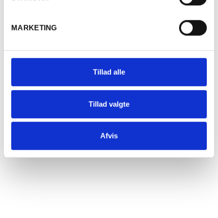
Læg i kurv
MARKETING
Tillad alle
Tillad valgte
Køb 2 stk.
SPAR 27%
Afvis
t.o.m. 31/08