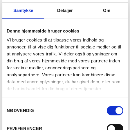
Samtykke
Detaljer
Om
Denne hjemmeside bruger cookies
Smagsbarometer
Vi bruger cookies til at tilpasse vores indhold og
annoncer, til at vise dig funktioner til sociale medier og til
at analysere vores trafik. Vi deler også oplysninger om
Meget let
Meget fyldig
din brug af vores hjemmeside med vores partnere inden
for sociale medier, annonceringspartnere og
analysepartnere. Vores partnere kan kombinere disse
data med andre oplysninger, du har givet dem, eller som
de har indsamlet fra din brug af deres tjenester.
Produktinformation
Samtykkevalg
Restsalg
Nej
NØDVENDIG
Er du fyldt 18 år?
Dyrkningsmetode
Traditionel
PRÆFERENCER