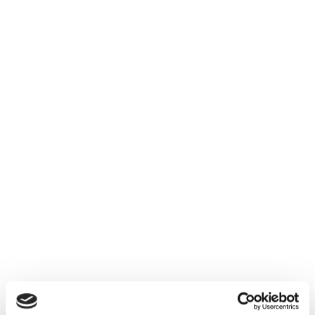
SMIRNOFF VODKA 37,5%,
Vodka
119,00
kr.
PR. STK.
Ikke på lager