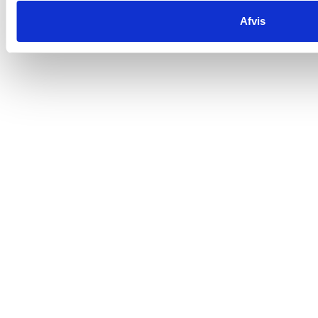
Ledige stillinger
Afvis
Trustpilot
All Contents © Copyright. Erik Sørensen Vin 2026. All Rights Reserved.