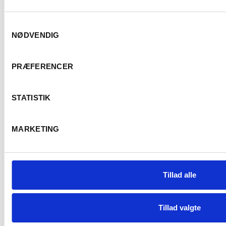
Samtykkevalg
NØDVENDIG
Er du fyldt 18 år
PRÆFERENCER
STATISTIK
Ja
Nej
MARKETING
Om os
Nyhedsbrev
Tillad alle
Data- og privatlivspolitik
Handelsbetingelser
Leveringsbetingelser
Tillad valgte
Fortrydelsesret