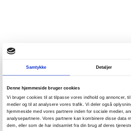
Adm. & lager
Fredensborg Kongevej 57
2980 Kokkedal
+45 43 46 99 00
CVR. 21786497
Samtykke
Detaljer
Kontor
Stensbjergvej 7, 2. th
Denne hjemmeside bruger cookies
4600 Køge
Vi bruger cookies til at tilpasse vores indhold og annoncer, til 
+45 43 46 99 00
medier og til at analysere vores trafik. Vi deler også oplysni
hjemmeside med vores partnere inden for sociale medier, a
analysepartnere. Vores partnere kan kombinere disse data m
dem, eller som de har indsamlet fra din brug af deres tjeneste