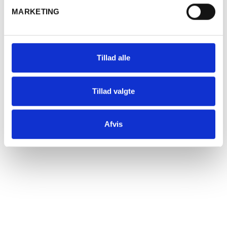
MARKETING
FRANKRIG
Meursault Charmes 1. Cru, Pierre
Girardin
Tillad alle
Tillad valgte
Afvis