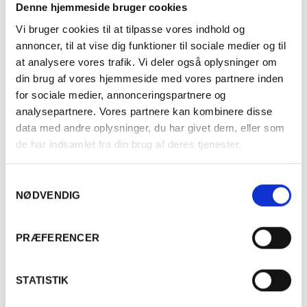
Pierre Vincent råder nu over 4,2 ha i Jura fordelt på 6 lieux
Denne hjemmeside bruger cookies
dits, hvoraf fire er Chardonnay: “Le Noyer” plus “Les
Vi bruger cookies til at tilpasse vores indhold og
Abeilles” i Rotalier, “Petite Montagne” i Beaufort, “Les
annoncer, til at vise dig funktioner til sociale medier og til
Saugettes” i Grusse og to 2 Savagnin parceller: “Le Noyer”
at analysere vores trafik. Vi deler også oplysninger om
og “Le Châtaignier”. Da Pierre Vincent Girardin bringer
din brug af vores hjemmeside med vores partnere inden
druerne fra Jura til Meursault ved høsttidspunktet for at
for sociale medier, annonceringspartnere og
vinificere på vingården i Bourgogne, så mister de
analysepartnere. Vores partnere kan kombinere disse
appellationen Côte du Jura og må deklassificeres til Vin de
data med andre oplysninger, du har givet dem, eller som
France.
de har indsamlet fra din brug af deres tjenester.
Samtykkevalg
Erik Sørensen Vin har arbejdet med Pierre Vincent
NØDVENDIG
Girardin siden 2019.
Er du fyldt 18 år?
Vinene sælges som allokation. Kontakt din sælger for at
PRÆFERENCER
høre mere.
Ja
Nej
STATISTIK