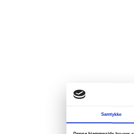
Relaterede produkter
Køb 2 stk.
Samtykke
SPAR 30%
t.o.m. 31/08
Denne hjemmeside bruger c