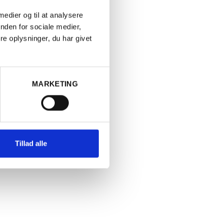
 medier og til at analysere
nden for sociale medier,
e oplysninger, du har givet
MARKETING
TYSKLAND
ng Trocken, Saar,
2016 Saar Riesling, F
n Hövel, Mosel
Weingut Von Hövel, 
Tillad alle
200,00
kr.
PR. STK.