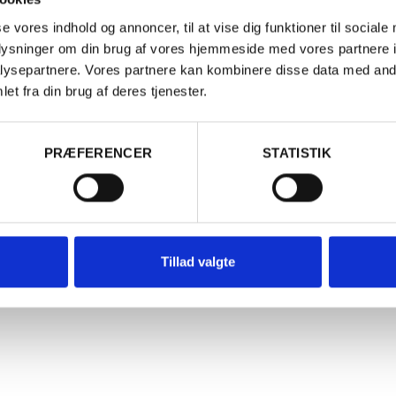
se vores indhold og annoncer, til at vise dig funktioner til sociale
oplysninger om din brug af vores hjemmeside med vores partnere i
ysepartnere. Vores partnere kan kombinere disse data med andr
et fra din brug af deres tjenester.
Er du fyldt 18 år?
PRÆFERENCER
STATISTIK
Ja
Nej
ANKRIG
TYSKLAND
24 Morillon Blanc, Jeff Carrel
2024 Riesli
Weingut Vo
Tillad valgte
25,00
kr.
PR. STK. V. KØB AF 6
200,00
kr.
65,00
kr.
PR. STK.