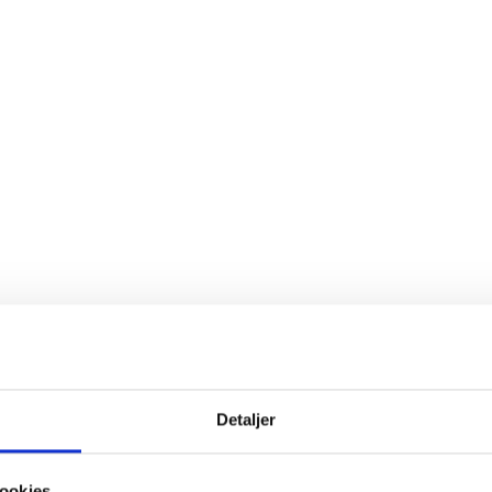
Fast
Detaljer
mængderabat
SPAR 24%
ookies