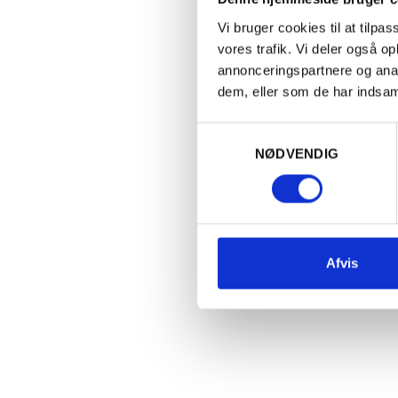
Vi bruger cookies til at tilpas
vores trafik. Vi deler også 
annonceringspartnere og anal
dem, eller som de har indsaml
Samtykkevalg
NØDVENDIG
ØSTRIG
FR
2024 Riesling Ried Gelsenberg
20
Unterm Kirschbaum, Weingut
Afvis
Lobner
1
1
Falstaff
92 / 100
185,00
kr.
PR. STK. V. KØB AF 2