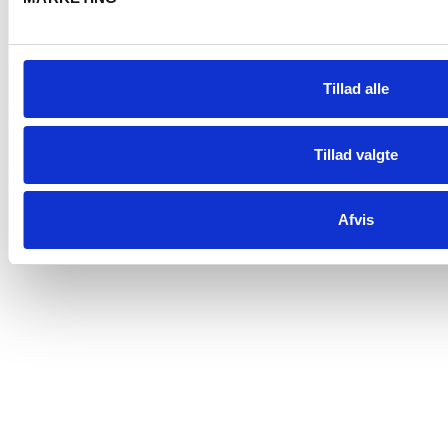
Om os
Tillad alle
Nyhedsbrev
Data- og privatlivspolitik
Tillad valgte
Handelsbetingelser
Leveringsbetingelser
Afvis
Fortrydelsesret
Ledige stillinger
Trustpilot