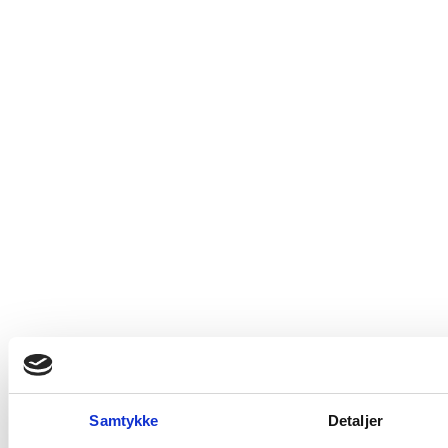
Kontakt os
Erik Sørensen Vin A/S
+45 43 46 99 00
kundeservice@eriksorensenvin.dk
Adm. & lager
Fredensborg Kongevej 57
2980 Kokkedal
+45 43 46 99 00
CVR. 21786497
Samtykke
Detaljer