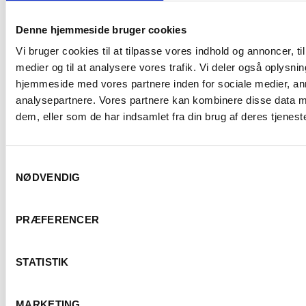
Kontor
Denne hjemmeside bruger cookies
Stensbjergvej 7, 2. th
Vi bruger cookies til at tilpasse vores indhold og annoncer, til 
medier og til at analysere vores trafik. Vi deler også oplysni
4600 Køge
hjemmeside med vores partnere inden for sociale medier, a
+45 43 46 99 00
analysepartnere. Vores partnere kan kombinere disse data m
dem, eller som de har indsamlet fra din brug af deres tjeneste
Samtykkevalg
NØDVENDIG
Er du fyldt 18 år
PRÆFERENCER
STATISTIK
Ja
Nej
MARKETING