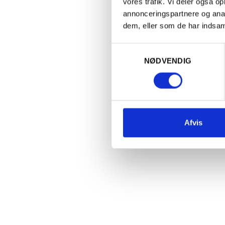
vores trafik. Vi deler også 
annonceringspartnere og anal
dem, eller som de har indsaml
Samtykkevalg
NØDVENDIG
FRANKRIG
FR
2024 Bourgogne Blanc, Domaine
2
Henri & Gilles Buisson
Gi
405,00
kr.
PR. STK.
Afvis
Jy
Vi
8
Læg i kurv