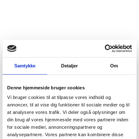
Vintype
Hvidvin
Dyrkningsmetode
Traditionel
Land
Frankrig
Distrikt
Bourgogne
Druesorter
Chardonnay (100%)
Samtykke
Detaljer
Om
Alkohol %
13%
Denne hjemmeside bruger cookies
Fyldighed
Fyldig
Vi bruger cookies til at tilpasse vores indhold og
annoncer, til at vise dig funktioner til sociale medier og til
Tørhedsgrad
Tør
at analysere vores trafik. Vi deler også oplysninger om
din brug af vores hjemmeside med vores partnere inden
Lukkemetode
Korkprop
for sociale medier, annonceringspartnere og
analysepartnere. Vores partnere kan kombinere disse
Årgang
2023