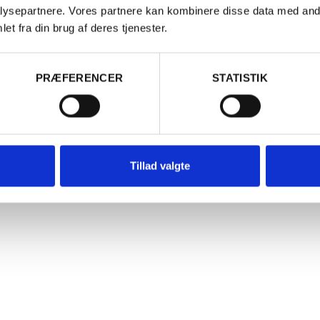
ysepartnere. Vores partnere kan kombinere disse data med andr
et fra din brug af deres tjenester.
Er du fyldt 18 år?
TRIG
ØSTRIG
PRÆFERENCER
STATISTIK
Ja
Nej
025 Grüner Veltliner Krems
2024 Riesli
remstal, Weingut Stadt Krems
Kremstal, 
80,00
kr.
185,00
kr.
PR. STK.
Tillad valgte
Læg i kurv