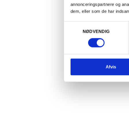
annonceringspartnere og anal
dem, eller som de har indsaml
Samtykkevalg
ØSTRIG
ØS
NØDVENDIG
2025 Grüner Veltliner, Domäne
2
Krems, Niederösterreich
K
95,00
kr.
1
PR. STK. V. KØB AF 6
Afvis
135,00
kr.
PR. STK.
Læg i kurv