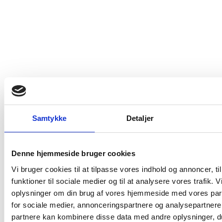
Ikke på lager
Læg i kurv
Læg i kurv
Samtykke
Detaljer
Kontakt os
Erik Sørensen Vin A/S
Denne hjemmeside bruger cookies
+45 43 46 99 00
Vi bruger cookies til at tilpasse vores indhold og annoncer, til
funktioner til sociale medier og til at analysere vores trafik. 
kundeservice@eriksorensenvin.dk
oplysninger om din brug af vores hjemmeside med vores par
for sociale medier, annonceringspartnere og analysepartnere
partnere kan kombinere disse data med andre oplysninger, du