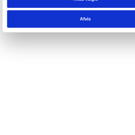
Afvis
Om os
Nyhedsbrev
Data- og privatlivspolitik
Handelsbetingelser
Leveringsbetingelser