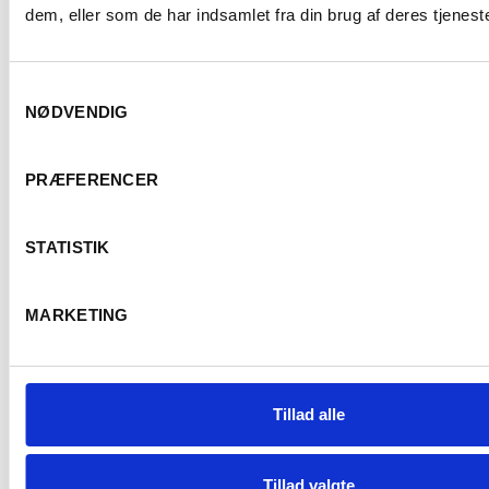
dem, eller som de har indsamlet fra din brug af deres tjeneste
Adm. & lager
Samtykkevalg
Fredensborg Kongevej 57
NØDVENDIG
2980 Kokkedal
Er du fyldt 18 år?
+45 43 46 99 00
PRÆFERENCER
CVR. 21786497
STATISTIK
Ja
Nej
Kontor
MARKETING
Stensbjergvej 7, 2. th
4600 Køge
+45 43 46 99 00
Tillad alle
Tillad valgte