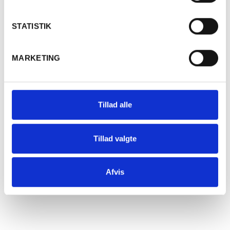
145,00
kr.
PR. STK.
Ja
Nej
STATISTIK
Læg i kurv
MARKETING
Tillad alle
Tillad valgte
Afvis
Køb 6 stk.
SPAR 31%
t.o.m. 31/08