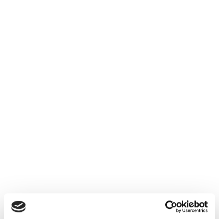
2019 The Lucky Lizard Chardonnay,
d'Arenberg, McLaren Vale / Adelaide Hills
205,00
kr.
PR. STK.
Læg i kurv
Køb 6 stk.
SPAR 31%