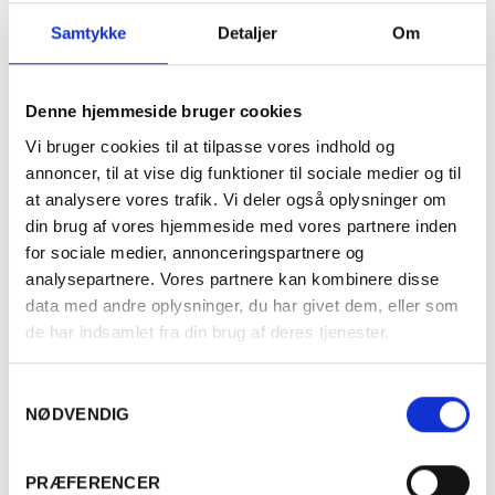
t.o.m. 31/08
Samtykke
Detaljer
Om
Denne hjemmeside bruger cookies
Vi bruger cookies til at tilpasse vores indhold og
annoncer, til at vise dig funktioner til sociale medier og til
at analysere vores trafik. Vi deler også oplysninger om
din brug af vores hjemmeside med vores partnere inden
for sociale medier, annonceringspartnere og
analysepartnere. Vores partnere kan kombinere disse
data med andre oplysninger, du har givet dem, eller som
de har indsamlet fra din brug af deres tjenester.
AUSTRALIEN
Samtykkevalg
2021 The Stump Jump Shiraz, McLaren
NØDVENDIG
Vale, d'Arenberg
Er du fyldt 18 år?
PRÆFERENCER
100,00
kr.
PR. STK. V. KØB AF 6