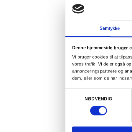
Samtykke
Denne hjemmeside bruger c
Vi bruger cookies til at tilpas
vores trafik. Vi deler også 
annonceringspartnere og anal
dem, eller som de har indsaml
Samtykkevalg
FRANKRIG
NØDVENDIG
2023 Cuvée Shyrus, Côtes du Rhône
Villages, Vaison la Romaine, Fond Croze
180,00
kr.
PR. STK.