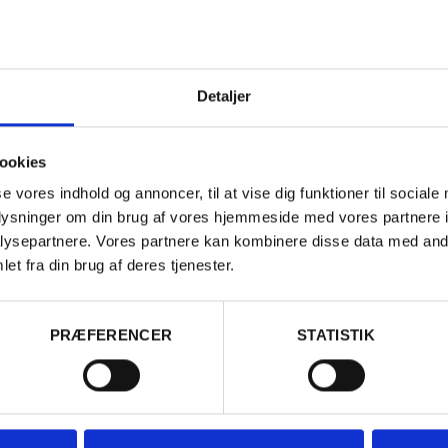
vingården.
Domænets Côtes d
kommunenavnet Va
en af de Rhône-Vi
Detaljer
at sætte kommune
deres gennemsnit
ookies
Côtes du Rhône V
appellationsstatu
se vores indhold og annoncer, til at vise dig funktioner til sociale
oplysninger om din brug af vores hjemmeside med vores partnere i
Vaison-la-Romain
ysepartnere. Vores partnere kan kombinere disse data med andr
østlige del af Cô
et fra din brug af deres tjenester.
Er du fyldt 18 år?
Det giver vinbøn
til beplantning af
FRANKRIG
skyggefulde stede
PRÆFERENCER
STATISTIK
nordenvinden og 
Ja
Nej
2024 Cuvée Romanaise, Côtes du
stammer fra romer
Rhône Villages, Fond Croze
romerne, og der h
landsbyen – dera
170,00
kr.
PR. STK.
område er dog li