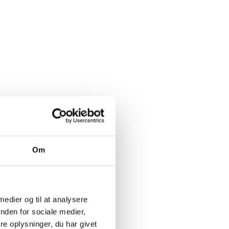
Torres
de fra
erne dels
løber gennem
25 dage ved
oducent
k Mapuche,
Om
levet
ill. af
tic, for at
 medier og til at analysere
uspunkt.
nden for sociale medier,
al Valley.
e oplysninger, du har givet