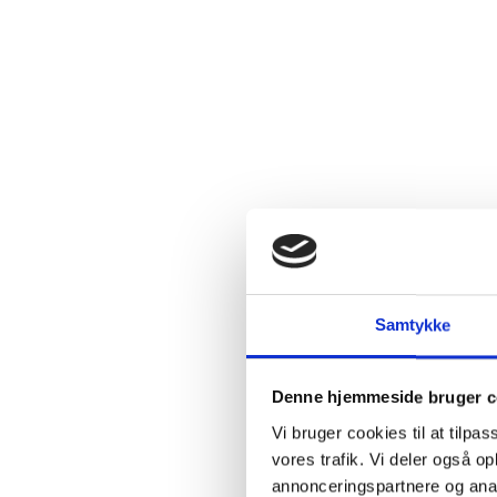
for krydred
Curicodale
etablerede s
Andesbjerge
kystbjergk
er skredet 
området.
C
lav
tempera
Terrapura
b
Matetic som
Samtykke
der altid ha
derefter. Tr
folket i det
Denne hjemmeside bruger c
Selv om der
Vi bruger cookies til at tilpas
lave vine i
vores trafik. Vi deler også 
Huset får dr
annonceringspartnere og anal