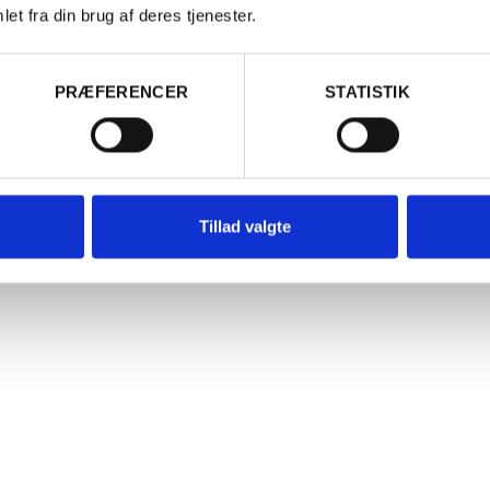
t præsentere vine, der kommer fra områder og jordbunde, som ha
et fra din brug af deres tjenester.
Er du fyldt 18 år?
 for den pågældende drue. Det helt nye vineri fra 2014 ligger i Lo
ey, tæt på hvor en stor del af druerne kommer fra.
PRÆFERENCER
STATISTIK
Ja
Nej
Tillad valgte
LE
ITALIEN
1 Cabernet Sauvignon
Valsè Spum
ection, Terrapura, Valle de
Contarini