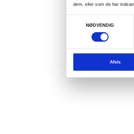
Målet er a
dem, eller som de har indsaml
betingelser
Corico Vall
Samtykkevalg
NØDVENDIG
Fast
mængderabat
SPAR 35%
Afvis
CHILE
CHI
2019 Cabernet Sauvignon
202
Selection, Terrapura, Valle de
Sel