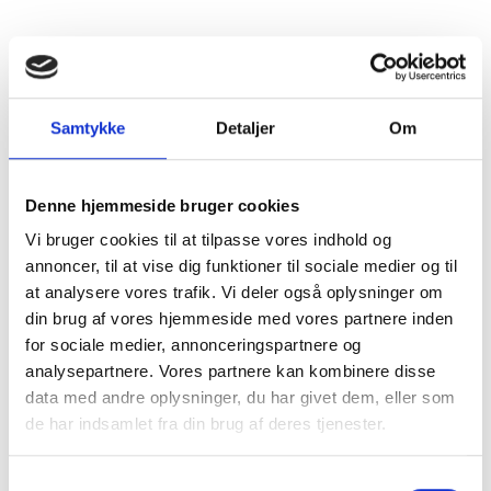
Land
Portugal
Druesorter
Andre
Alkohol %
11,5%
Samtykke
Detaljer
Om
Fyldighed
Middelfyldig
Denne hjemmeside bruger cookies
Tørhedsgrad
Tør
Vi bruger cookies til at tilpasse vores indhold og
Lukkemetode
Korkprop
annoncer, til at vise dig funktioner til sociale medier og til
at analysere vores trafik. Vi deler også oplysninger om
Årgang
2024
din brug af vores hjemmeside med vores partnere inden
for sociale medier, annonceringspartnere og
Flaskestørrelse
Helflaske, 0,75 liter
analysepartnere. Vores partnere kan kombinere disse
data med andre oplysninger, du har givet dem, eller som
Varenummer
651124
de har indsamlet fra din brug af deres tjenester.
Ingredienser
Se ingrediensliste
Samtykkevalg