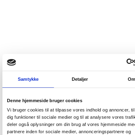
Beskrivelse
En i særklasse stor Châteauneuf-du-Pape med
krop
,
muskler og kompleksitet, som dog samtidig formår at
fremstå elegant. Le
Vieux
Donjon laver blot én rød og én
Samtykke
Detaljer
O
hvid Châteauneuf-du-Pape, så al fokus er koncentreret på
at lave disse to vine, af så høj kvalitet som muligt.
Denne hjemmeside bruger cookies
Domænet har 14
hektar
plantet med henholdsvis
Vi bruger cookies til at tilpasse vores indhold og annoncer, til
Grenache
,
Syrah
, Mouvèdre og
Cinsault
til deres rødvine,
dig funktioner til sociale medier og til at analysere vores trafi
og blended på den røde er altid: 75%
Grenache
, 10%
deler også oplysninger om din brug af vores hjemmeside me
Syrah
, 10% Mourvèdre, 5%
Cinsault
. Derudover ejer de
partnere inden for sociale medier, annonceringspartnere og
også en enkelt
hektar
, som er beplantet med Rousanne,