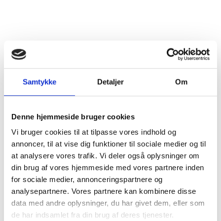
Dyrkningsmetode
Traditionel
Land
Italien
Distrikt
Veneto
Druesorter
Corvina, Molinara, Rondinella
Samtykke
Detaljer
Om
Alkohol %
14,5%
Denne hjemmeside bruger cookies
Fyldighed
Middelfyldig
Vi bruger cookies til at tilpasse vores indhold og
Tørhedsgrad
Tør
annoncer, til at vise dig funktioner til sociale medier og til
at analysere vores trafik. Vi deler også oplysninger om
Lukkemetode
Korkprop
din brug af vores hjemmeside med vores partnere inden
for sociale medier, annonceringspartnere og
Årgang
2023
analysepartnere. Vores partnere kan kombinere disse
data med andre oplysninger, du har givet dem, eller som
Flaskestørrelse
Helflaske, 0,75 liter
de har indsamlet fra din brug af deres tjenester.