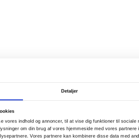
rt fortalt findes der i alt tre hovedtyper indenfor portvin. Der er d
:
Ruby
og
Tawny
, og så findes der den elegante
White Port
. En
R
r under også
Vintage Port
, har mere bær- og chokoladesmag, syr
og, ikke mindst som ung, friskhed. En
Tawny
har mere finesse, ka
desmag samt smag af dens lagring fra fadet.
 den gode stemning til at
ede sig med…
Detaljer
ookies
se vores indhold og annoncer, til at vise dig funktioner til sociale
oplysninger om din brug af vores hjemmeside med vores partnere i
ysepartnere. Vores partnere kan kombinere disse data med andr