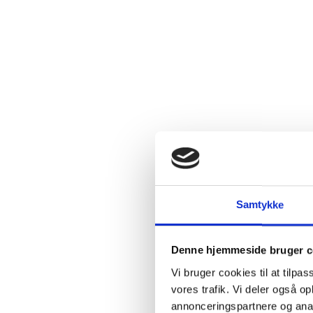
Jo, ko
mørke
og he
kraft 
og nød
Få
br
Samtykke
Denne hjemmeside bruger c
Vi bruger cookies til at tilpas
vores trafik. Vi deler også 
annonceringspartnere og anal