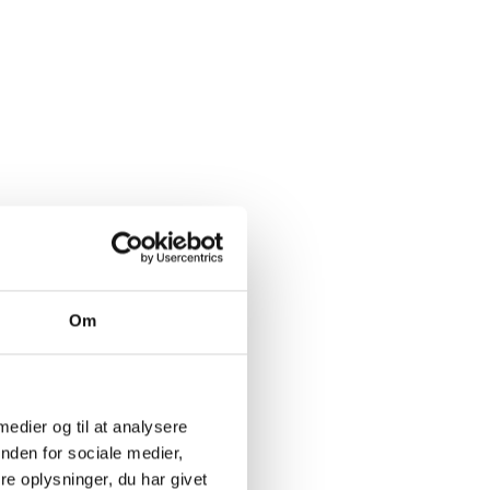
e to
uby
,
e,
ramel-
Om
 medier og til at analysere
nden for sociale medier,
e oplysninger, du har givet