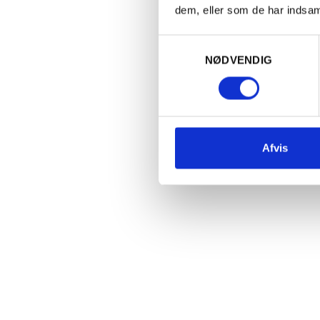
dem, eller som de har indsaml
Samtykkevalg
NØDVENDIG
Col
Afvis
Portvi
smagsn
være m
pakket
desse
Find p