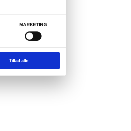
MARKETING
Tillad alle
ndende
an
d
 søde