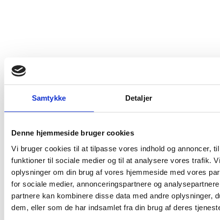
Kontakt os
Samtykke
Detaljer
Erik Sørensen Vin A/S
+45 43 46 99 00
Denne hjemmeside bruger cookies
kundeservice@eriksorensenvin.dk
Vi bruger cookies til at tilpasse vores indhold og annoncer, til
funktioner til sociale medier og til at analysere vores trafik. 
oplysninger om din brug af vores hjemmeside med vores par
for sociale medier, annonceringspartnere og analysepartnere
partnere kan kombinere disse data med andre oplysninger, du
Adm. & lager
dem, eller som de har indsamlet fra din brug af deres tjeneste