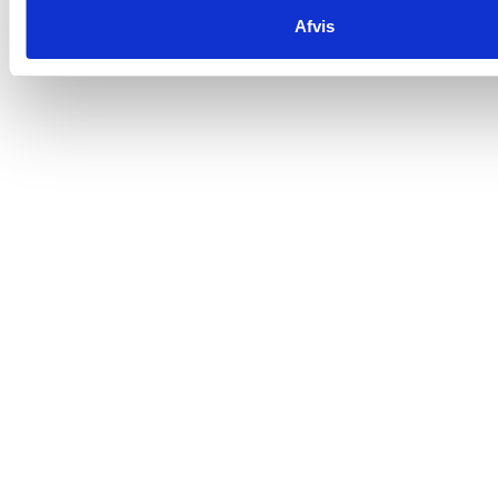
Afvis
Om os
Nyhedsbrev
Data- og privatlivspolitik
Handelsbetingelser
Leveringsbetingelser
Fortrydelsesret
Ledige stillinger