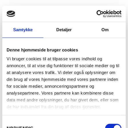
Fyldighed
Fyldig
Tørhedsgrad
Tør
Samtykke
Detaljer
Om
Lukkemetode
Korkprop
Årgang
2024
Denne hjemmeside bruger cookies
Vi bruger cookies til at tilpasse vores indhold og
Flaskestørrelse
Helflaske, 0,75 liter
annoncer, til at vise dig funktioner til sociale medier og til
at analysere vores trafik. Vi deler også oplysninger om
Varenummer
375524
din brug af vores hjemmeside med vores partnere inden
for sociale medier, annonceringspartnere og
Ingredienser
Se ingrediensliste
analysepartnere. Vores partnere kan kombinere disse
data med andre oplysninger, du har givet dem, eller som
de har indsamlet fra din brug af deres tjenester.
Samtykkevalg