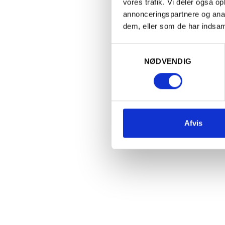
vores trafik. Vi deler også 
annonceringspartnere og anal
dem, eller som de har indsaml
Samtykkevalg
FRANKRIG
N
NØDVENDIG
2024 Morillon Blanc, Jeff Carrel
2
S
125,00
kr.
PR. STK. V. KØB AF 6
165,00
kr.
PR. STK.
Ja
Afvis
Ol
1
1
Læg i kurv