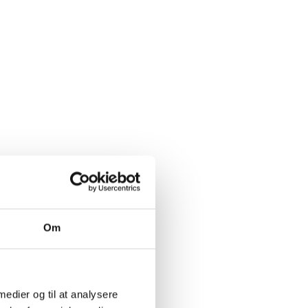
Fast
Kø
mængderabat
SP
SPAR 25%
t.
Om
 medier og til at analysere