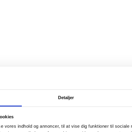
Køb 6 stk.
SPAR 30%
t.o.m. 31/08
Detaljer
ookies
se vores indhold og annoncer, til at vise dig funktioner til sociale