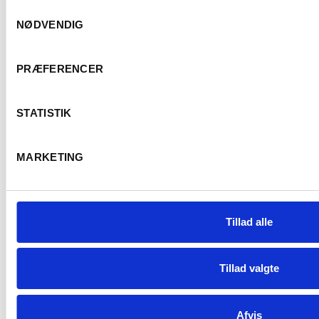
Samtykkevalg
NØDVENDIG
All Contents © Copyright. Erik Sørensen Vin 2026. All Rights Reserved.
Er du fyldt 18 år?
PRÆFERENCER
STATISTIK
Ja
Nej
MARKETING
Tillad alle
Tillad valgte
Afvis