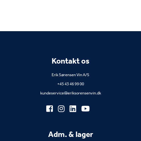
Kontakt os
Erik Sørensen Vin A/S
+45 43 46 99 00
kundeservice@eriksorensenvin.dk
Adm. & lager
Fredensborg Kongevej 57
2980 Kokkedal
+45 43 46 99 00
CVR. 21786497