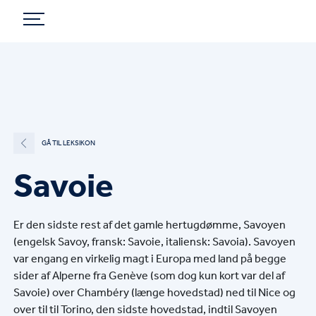
GÅ TIL LEKSIKON
Savoie
Er den sidste rest af det gamle hertugdømme, Savoyen
(engelsk Savoy, fransk: Savoie, italiensk: Savoia). Savoyen
var engang en virkelig magt i Europa med land på begge
sider af Alperne fra Genève (som dog kun kort var del af
Savoie) over Chambéry (længe hovedstad) ned til Nice og
over til til Torino, den sidste hovedstad, indtil Savoyen