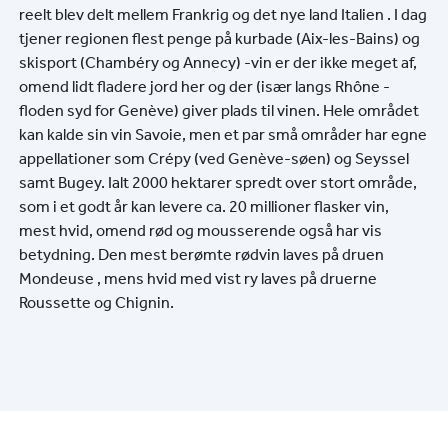
reelt blev delt mellem Frankrig og det nye land Italien . I dag
tjener regionen flest penge på kurbade (Aix-les-Bains) og
skisport (Chambéry og Annecy) -vin er der ikke meget af,
omend lidt fladere jord her og der (især langs Rhône -
floden syd for Genève) giver plads til vinen. Hele området
kan kalde sin vin Savoie, men et par små områder har egne
appellationer som Crépy (ved Genève-søen) og Seyssel
samt Bugey. Ialt 2000 hektarer spredt over stort område,
som i et godt år kan levere ca. 20 millioner flasker vin,
mest hvid, omend rød og mousserende også har vis
betydning. Den mest berømte rødvin laves på druen
Mondeuse , mens hvid med vist ry laves på druerne
Roussette og Chignin.