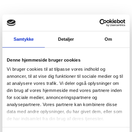
Land
Italien
Distrikt
Veneto
Druesorter
Corvina, Molinara, Rondinella
Samtykke
Detaljer
Om
Alkohol %
13%
Fyldighed
Middelfyldig
Denne hjemmeside bruger cookies
Vi bruger cookies til at tilpasse vores indhold og
Tørhedsgrad
Tør
annoncer, til at vise dig funktioner til sociale medier og til
at analysere vores trafik. Vi deler også oplysninger om
Lukkemetode
Korkprop
din brug af vores hjemmeside med vores partnere inden
for sociale medier, annonceringspartnere og
Årgang
2020
analysepartnere. Vores partnere kan kombinere disse
data med andre oplysninger, du har givet dem, eller som
Flaskestørrelse
Helflaske, 0,75 liter
de har indsamlet fra din brug af deres tjenester.
Varenummer
121020