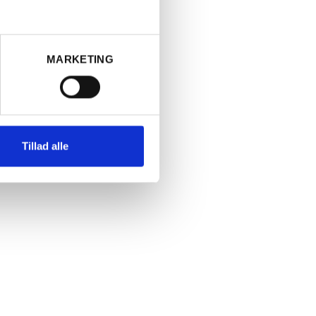
séens
MARKETING
Tillad alle
mmelig, meget
année. Harmonisk
ribs og en sprød
en er dejlig lang