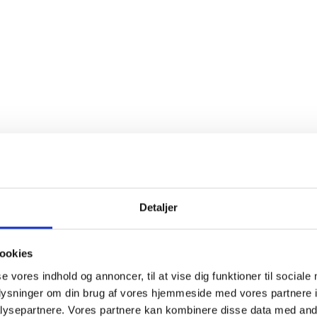
illede rejer på spyd med citro
Detaljer
eff Rosé by Henri Bonnaud
ookies
jer kommer på grillen, udvikler de en fin, karamelliseret sødme o
 af røg, der giver retten mere dybde, end man lige forventer af ska
se vores indhold og annoncer, til at vise dig funktioner til sociale
ette sødme spiller flot sammen med roséens røde bærnoter, me
oplysninger om din brug af vores hjemmeside med vores partnere i
ns røgede karakter giver vinen noget at arbejde med, så den ikke 
ysepartnere. Vores partnere kan kombinere disse data med andr