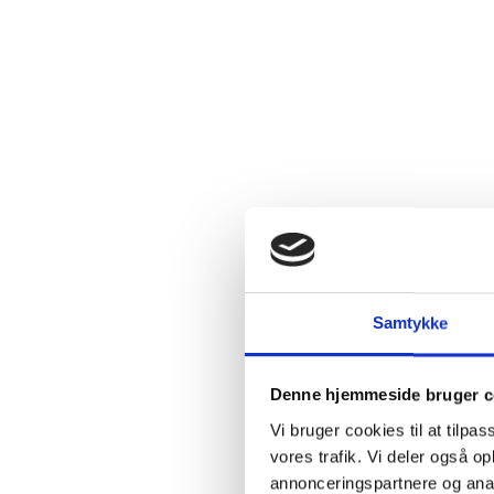
Gr
Samtykke
St
Denne hjemmeside bruger c
Når re
strejf
Vi bruger cookies til at tilpas
Den l
vores trafik. Vi deler også 
grille
annonceringspartnere og anal