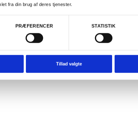
t. Citronen er prikken over i’et: syren fra citrusfrugten spejler ro
et fra din brug af deres tjenester.
Er du fyldt 18 år?
 syre, så hele kombinationen bliver løftet og føles mere levende i
. Resultatet er en balance mellem sødt, syrligt og frugtigt.
PRÆFERENCER
STATISTIK
Ja
Nej
osévinen her
Tillad valgte
ri Bonnaud er en sprudlende ungdo
isk og lækker rosé fra IGP Méditerr
gen med små lyse bær som hindbær og 
vinen et meget læskende udtryk. Smag