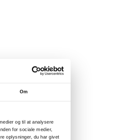
n &
Om
g et
ldyr.
 medier og til at analysere
ns
nden for sociale medier,
føles
e oplysninger, du har givet