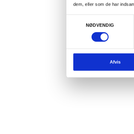
for le
dem, eller som de har indsaml
friske
Samtykkevalg
munden
NØDVENDIG
Find r
Afvis
Steff by Hen
charmerende, fr
og saftig i sma
syre, der giver 