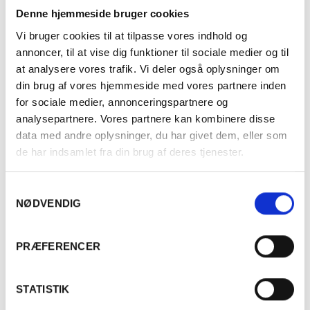
Denne hjemmeside bruger cookies
Vi bruger cookies til at tilpasse vores indhold og
annoncer, til at vise dig funktioner til sociale medier og til
at analysere vores trafik. Vi deler også oplysninger om
din brug af vores hjemmeside med vores partnere inden
for sociale medier, annonceringspartnere og
analysepartnere. Vores partnere kan kombinere disse
data med andre oplysninger, du har givet dem, eller som
FRANKRIG
de har indsamlet fra din brug af deres tjenester.
2022 Sancerre Le Cul de Beaujeu, Hubert
Brochard
Samtykkevalg
NØDVENDIG
610,00
kr.
PR. STK.
Er du fyldt 18 år?
PRÆFERENCER
Læg i kurv
Ja
Nej
STATISTIK