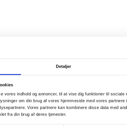
Detaljer
ookies
se vores indhold og annoncer, til at vise dig funktioner til sociale
oplysninger om din brug af vores hjemmeside med vores partnere i
ysepartnere. Vores partnere kan kombinere disse data med andr
ANKRIG
FRANKRIG
et fra din brug af deres tjenester.
Er du fyldt 18 år?
024 Clos de Beauce, Chenin
2022 La Fe
lanc, Bonnigal-Bodet, Touraine
Rouge, Sain