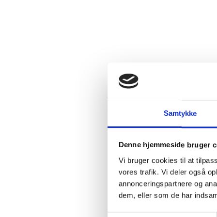
Samtykke
Denne hjemmeside bruger c
Vi bruger cookies til at tilpas
vores trafik. Vi deler også 
annonceringspartnere og anal
FRANKRIG
FR
dem, eller som de har indsaml
2025 Genesis Côt, Bonnigal-
2
Bodet, Touraine Amboise
B