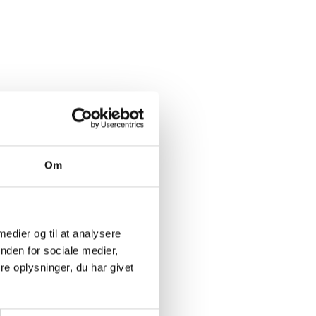
Om
 medier og til at analysere
nden for sociale medier,
e oplysninger, du har givet
FRANKRIG
rme des Fontaines
2021 Vieilles Vignes 
t Nicolas de Bourgueil,
Quarterons, AOP, Bou