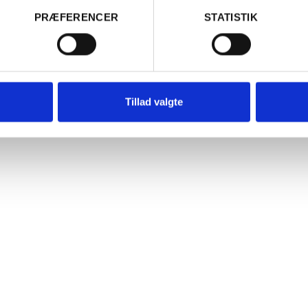
mboise
Amirault, L
PRÆFERENCER
STATISTIK
Ja
Nej
50,00
kr.
PR. STK.
Spritnyt
Spritnyt
Tillad valgte
240,00
kr.
Læg i kurv