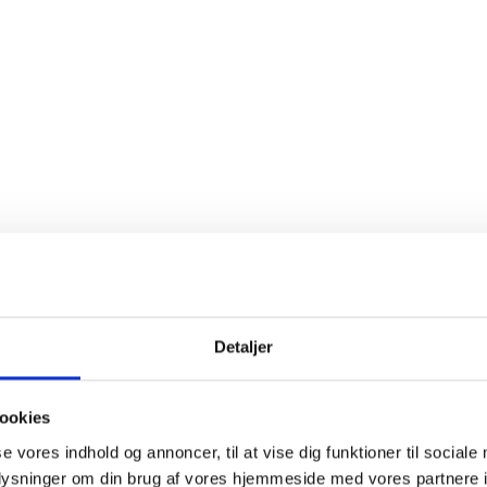
Køb 6 stk.
SPAR 30%
t.o.m. 31/08
Detaljer
ookies
se vores indhold og annoncer, til at vise dig funktioner til sociale
oplysninger om din brug af vores hjemmeside med vores partnere i