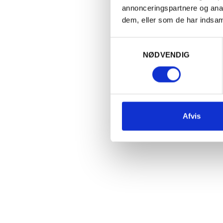
annonceringspartnere og anal
dem, eller som de har indsaml
FRANKRIG
N
Samtykkevalg
NØDVENDIG
2024 Morillon Blanc, Jeff Carrel
2
S
125,00
kr.
PR. STK. V. KØB AF 6
165,00
kr.
PR. STK.
Ja
Ol
Afvis
1
1
Læg i kurv