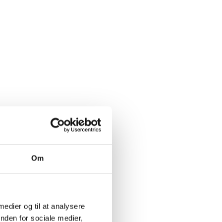
Fast
Kø
mængderabat
SP
SPAR 25%
t.
Om
 medier og til at analysere
nden for sociale medier,