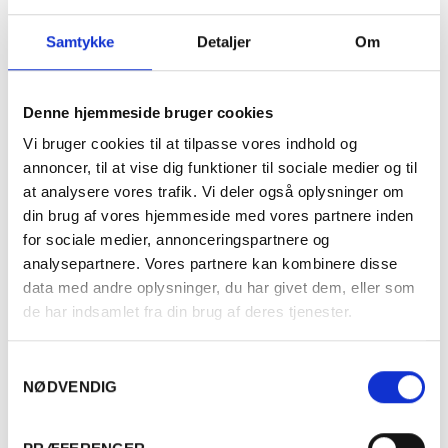
Smagsbarometer
Samtykke
Detaljer
Om
Meget tør
Meget sød
Denne hjemmeside bruger cookies
Vi bruger cookies til at tilpasse vores indhold og
annoncer, til at vise dig funktioner til sociale medier og til
at analysere vores trafik. Vi deler også oplysninger om
Produktinformation
din brug af vores hjemmeside med vores partnere inden
for sociale medier, annonceringspartnere og
analysepartnere. Vores partnere kan kombinere disse
Vintype
Rødvin
data med andre oplysninger, du har givet dem, eller som
de har indsamlet fra din brug af deres tjenester.
Dyrkningsmetode
Traditionel
Samtykkevalg
Land
Frankrig
NØDVENDIG
Er du fyldt 18 år?
Distrikt
Bourgogne