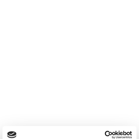
Bourgogne
Frankrig
1.850,00
kr.
PR. STK.
Ikke på lager