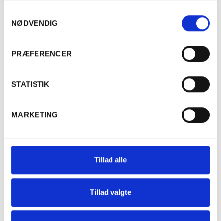
Samtykkevalg
NØDVENDIG
Er du fyldt 18 år?
PRÆFERENCER
Ja
Nej
STATISTIK
Beskrivelse
MARKETING
Floral i udtrykket, levende og med god dybde. Lavet med
50% hele klaser og 30% ny, lettere toasted,
eg
. Parcellet
Les Barreaux ligger flot på skråningen i Vosne-Romanée
Tillad alle
lige over den sydlige del af Cros Parantoux og også
grænsende op til Les Petit Monts. Allergener: Indeholder
sulfitter
.
Tillad valgte
Erik Sørensen Vin har arbejdet med
Domaine
AS siden
2020
. 'AS' er forbogstaverne for Arnaud Sirugue og Sophie