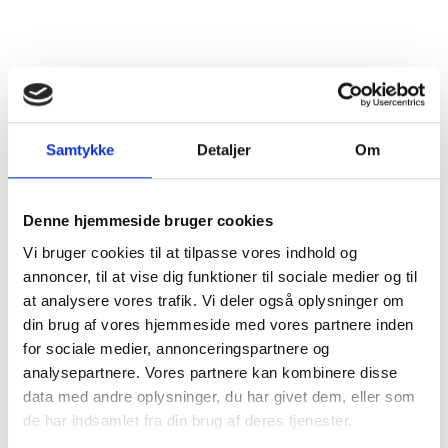
Land
Frankrig
Distrikt
Bourgogne
Druesorter
Pinot Noir (100%)
Alkohol %
13%
Samtykke
Detaljer
Om
Tørhedsgrad
Tør
Denne hjemmeside bruger cookies
Lukkemetode
Korkprop
Vi bruger cookies til at tilpasse vores indhold og
annoncer, til at vise dig funktioner til sociale medier og til
Årgang
2020
at analysere vores trafik. Vi deler også oplysninger om
din brug af vores hjemmeside med vores partnere inden
Flaskestørrelse
MG - 1,50 L.
for sociale medier, annonceringspartnere og
analysepartnere. Vores partnere kan kombinere disse
Varenummer
723320-1.5
data med andre oplysninger, du har givet dem, eller som
de har indsamlet fra din brug af deres tjenester.
Ingredienser
Sulfitter