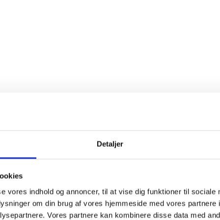
rrelse
Helflaske, 0,75 liter
mer
184018
nser
Sulfitter
Detaljer
else
ookies
yldig vin med mange facetter: mørke frugttoner, blomme og figen
se vores indhold og annoncer, til at vise dig funktioner til sociale
s
, kaffe, tobak og tør, mørk chokolade. Lang smag.
oplysninger om din brug af vores hjemmeside med vores partnere i
ysepartnere. Vores partnere kan kombinere disse data med andr