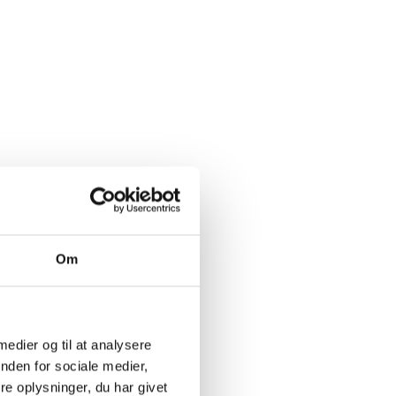
Om
, en anelse
 medier og til at analysere
nden for sociale medier,
e oplysninger, du har givet