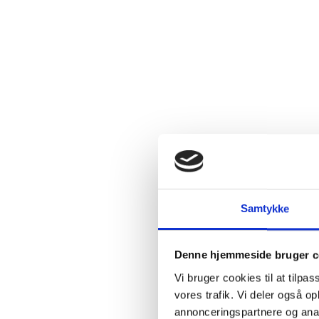
Flaskestø
Varenum
Ingredie
Samtykke
Beskriv
Denne hjemmeside bruger c
En rig og f
Vi bruger cookies til at tilpas
mint,
cassi
vores trafik. Vi deler også 
annonceringspartnere og anal