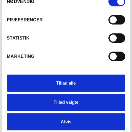
NØDVENDIG
Er du fyldt 18 år?
PRÆFERENCER
Ja
Nej
STATISTIK
MARKETING
Beskrivelse
Lækker og karakteristisk
Meursault
med masser af energi
Tillad alle
og et flot udtryk af terroir'et. I duften finder du både flere
friske frugter i tillæg til brioche og hvide blomster. Et
mineralsk udtryk i smagen kombineres med en smøragtig
Tillad valgte
cremethed.
JanotsBos
er et ambitiøst partnerskab mellem franske
Afvis
Thierry Janots og hollandske Richard Bos, som først