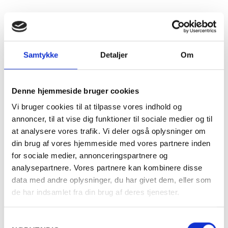
Distrikt
Bourgogne
Druesorter
Chardonnay (100%)
Alkohol %
13,5%
Samtykke
Detaljer
Om
Fyldighed
Fyldig
Denne hjemmeside bruger cookies
Tørhedsgrad
Tør
Vi bruger cookies til at tilpasse vores indhold og
annoncer, til at vise dig funktioner til sociale medier og til
Lukkemetode
Korkprop
at analysere vores trafik. Vi deler også oplysninger om
din brug af vores hjemmeside med vores partnere inden
Årgang
2022
for sociale medier, annonceringspartnere og
analysepartnere. Vores partnere kan kombinere disse
Flaskestørrelse
Helflaske, 0,75 liter
data med andre oplysninger, du har givet dem, eller som
de har indsamlet fra din brug af deres tjenester.
Varenummer
549822
Samtykkevalg
Ingredienser
Sulfitter