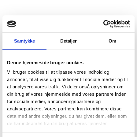
Distrikt
Pfalz
Druesorter
Chardonnay (100%)
Alkohol %
13,5%
Samtykke
Detaljer
Om
Fyldighed
Middelfyldig
Tørhedsgrad
Tør
Denne hjemmeside bruger cookies
Vi bruger cookies til at tilpasse vores indhold og
Lukkemetode
Korkprop
annoncer, til at vise dig funktioner til sociale medier og til
at analysere vores trafik. Vi deler også oplysninger om
Årgang
2024
din brug af vores hjemmeside med vores partnere inden
for sociale medier, annonceringspartnere og
Flaskestørrelse
Helflaske, 0,75 liter
analysepartnere. Vores partnere kan kombinere disse
data med andre oplysninger, du har givet dem, eller som
Varenummer
657824
de har indsamlet fra din brug af deres tjenester.
Ingredienser
Se ingrediensliste