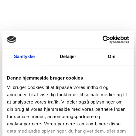
Land
Frankrig
Distrikt
Bourgogne
Druesorter
Pinot Noir (100%)
Alkohol %
13%
Samtykke
Detaljer
Om
Fyldighed
Middelfyldig
Denne hjemmeside bruger cookies
Tørhedsgrad
Tør
Vi bruger cookies til at tilpasse vores indhold og
annoncer, til at vise dig funktioner til sociale medier og til
Lukkemetode
Korkprop
at analysere vores trafik. Vi deler også oplysninger om
din brug af vores hjemmeside med vores partnere inden
Årgang
2016
for sociale medier, annonceringspartnere og
analysepartnere. Vores partnere kan kombinere disse
Flaskestørrelse
Helflaske, 0,75 liter
data med andre oplysninger, du har givet dem, eller som