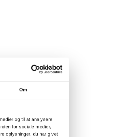
me skråning
Om
r den
 1.
Cru
'erne
 medier og til at analysere
har en lang
nden for sociale medier,
16.
e oplysninger, du har givet
 og Preuses