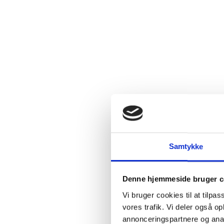
Ingredie
Beskriv
Montée de T
Samtykke
som Gran
samme jordb
over tid i 
Denne hjemmeside bruger c
Vi bruger cookies til at tilpas
Erik Søren
vores trafik. Vi deler også 
historie i
Ch
annonceringspartnere og anal
århundrede.