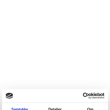
Beskrivelse
En flot gave med 1
flaske
Champagne
og to gourmet
snacks by Cortsen.
1 fl.
Champagne
Charpentier,
Brut
Tradition, Charly-sur-
Marne
Indbydende, frisk og sprød. Behagelig
rund
med god
dybde i smagen. Lavet på 80%
Pinot Meunier
, 15%
Chardonnay
og 5%
Pinot Noir
høstet i hånden, når de er
Samtykke
Detaljer
Om